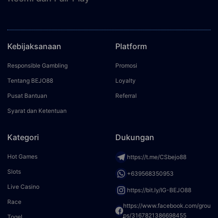
Kebijaksanaan
Platform
Responsible Gambling
Promosi
Tentang BEJO88
Loyalty
Pusat Bantuan
Referral
Syarat dan Ketentuan
Kategori
Dukungan
Hot Games
https://t.me/CSbejo88
Slots
+639568350953
Live Casino
https://bit.ly/IG-BEJO88
Race
https://www.facebook.com/grou
ps/3167821386698455
Togel