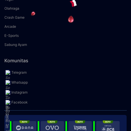
Olahraga
Crash Game
Arcade
E-Sports
Sabung Ayam
Komunitas
Telegram
Whatsapp
Instagram
Facebook