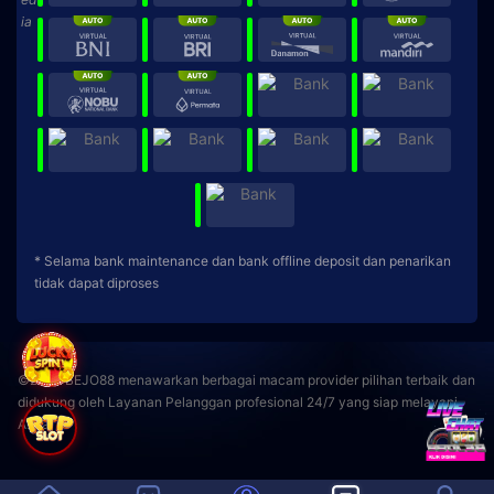
* Selama bank maintenance dan bank offline deposit dan penarikan
tidak dapat diproses
©2026 BEJO88 menawarkan berbagai macam provider pilihan terbaik dan
didukung oleh Layanan Pelanggan profesional 24/7 yang siap melayani
Anda.