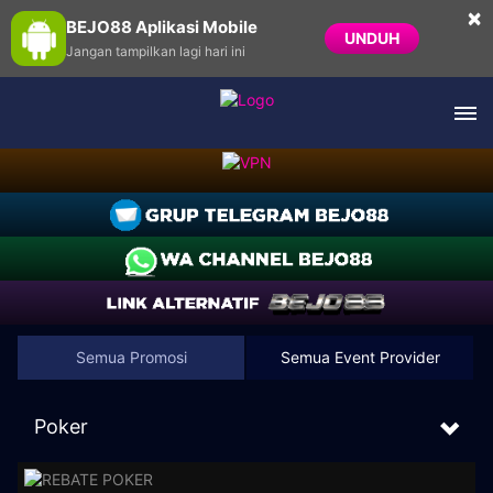
×
BEJO88 Aplikasi Mobile
UNDUH
Jangan tampilkan lagi hari ini
Semua Promosi
Semua Event Provider
Poker