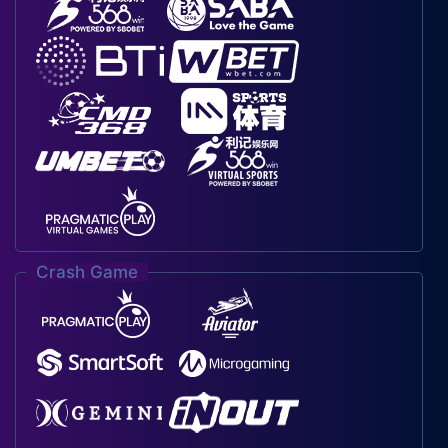
Crash Game