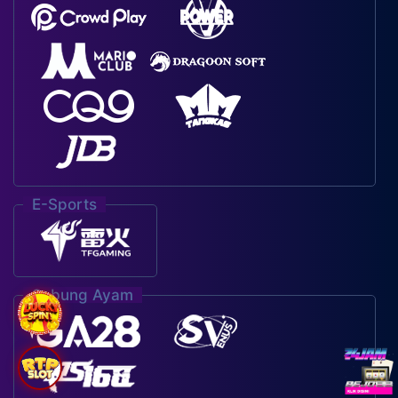
E-Sports
Sabung Ayam