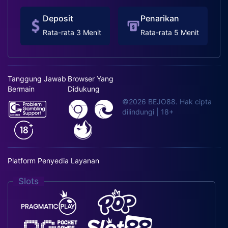
Deposit
Penarikan
Rata-rata 3 Menit
Rata-rata 5 Menit
Tanggung Jawab
Browser Yang
Bermain
Didukung
©2026 BEJO88. Hak cipta
dilindungi | 18+
Platform Penyedia Layanan
Slots