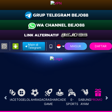
Main di
MASUK
DAFTAR
Telegram
LIVE
RACE
TOGEL
OLAHRAGA
CRASH
ARCADE
E-
SABUNG
PROMOSI
ASINO
GAME
SPORTS
AYAM