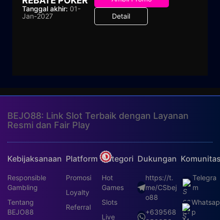
REBATE POKER
Tanggal akhir:
01-
Detail
Jan-2027
BEJO88: Link Slot Terbaik dengan Layanan
Resmi dan Fair Play
Kebijaksanaan
Platform
Kategori
Dukungan
Komunita
Responsible
Promosi
Hot
https://t.
Telegra
Gambling
Games
me/CSbej
m
Loyalty
o88
Tentang
Slots
Whatsa
Referral
BEJO88
+639568
p
Live