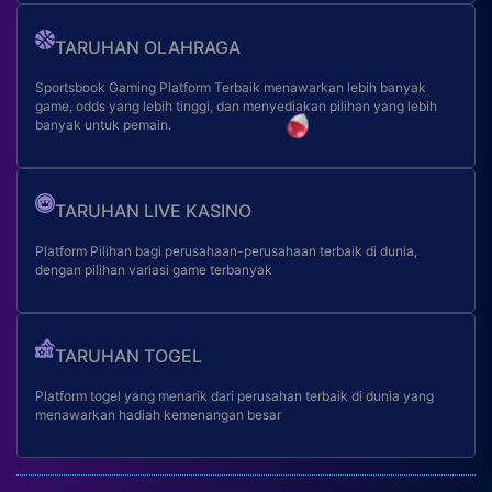
TARUHAN OLAHRAGA
Sportsbook Gaming Platform Terbaik menawarkan lebih banyak
game, odds yang lebih tinggi, dan menyediakan pilihan yang lebih
banyak untuk pemain.
TARUHAN LIVE KASINO
Platform Pilihan bagi perusahaan-perusahaan terbaik di dunia,
dengan pilihan variasi game terbanyak
TARUHAN TOGEL
Platform togel yang menarik dari perusahan terbaik di dunia yang
menawarkan hadiah kemenangan besar