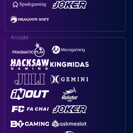
Arcade