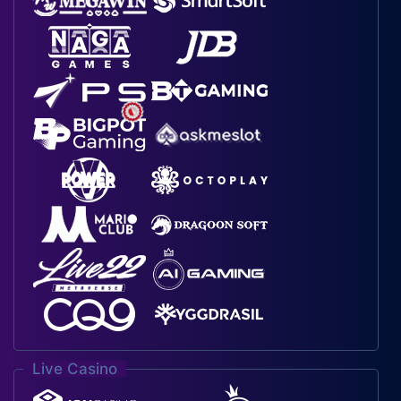
Live Casino