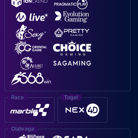
Race
Togel
Olahraga