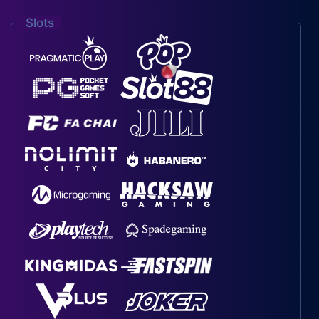
Slots