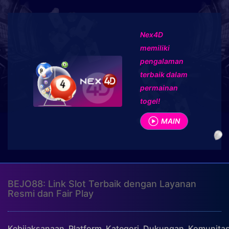
Nex4D
memiliki
pengalaman
terbaik dalam
permainan
togel!
MAIN
BEJO88: Link Slot Terbaik dengan Layanan
Resmi dan Fair Play
Kebijaksanaan
Platform
Kategori
Dukungan
Komunita