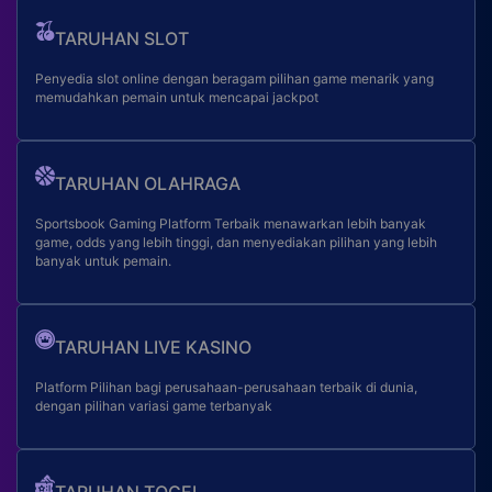
TARUHAN SLOT
Penyedia slot online dengan beragam pilihan game menarik yang
memudahkan pemain untuk mencapai jackpot
TARUHAN OLAHRAGA
Sportsbook Gaming Platform Terbaik menawarkan lebih banyak
game, odds yang lebih tinggi, dan menyediakan pilihan yang lebih
banyak untuk pemain.
TARUHAN LIVE KASINO
Platform Pilihan bagi perusahaan-perusahaan terbaik di dunia,
dengan pilihan variasi game terbanyak
TARUHAN TOGEL