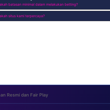
akah batasan minimal dalam melakukan betting?
akah situs kami terpercaya?
an Resmi dan Fair Play