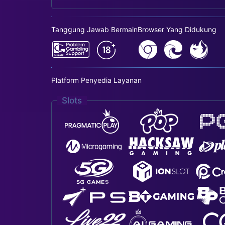
Tanggung Jawab Bermain
Browser Yang Didukung
Platform Penyedia Layanan
Slots