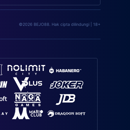
©2026 BEJO88. Hak cipta dilindungi | 18+