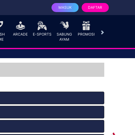
MASUK
DAFTAR
SH
ARCADE
E-SPORTS
SABUNG
PROMOSI
ME
AYAM