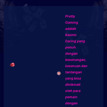
Pretty
Gaming
adalah
Kasino
Daring yang
penuh
dengan
kesenangan,
keseruan dan
tantangan
yang bisa
dinikmati
oleh para
pemain
dengan