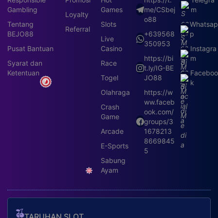
Gambling
Games
me/CSbej
m
Loyalty
o88
Tentang
Slots
Whatsa
Referral
BEJO88
+639568
p
Live
350953
Pusat Bantuan
Casino
Instagra
https://bi
m
Syarat dan
Race
t.ly/IG-BE
Ketentuan
Faceboo
Togel
JO88
k
Olahraga
https://w
ww.faceb
Crash
ook.com/
Game
groups/3
Arcade
1678213
8669845
E-Sports
5
Sabung
Ayam
TARUHAN SLOT