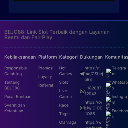
BEJO88: Link Slot Terbaik dengan Layanan
Resmi dan Fair Play
Kebijaksanaan
Platform
Kategori
Dukungan
Komunita
Responsible
Promosi
Hot
https://t.
Telegra
Gambling
Games
me/CSbej
m
Loyalty
o88
Tentang
Slots
Whatsa
Referral
BEJO88
+182887
p
Live
12043
Pusat Bantuan
Casino
Instagra
https://bi
m
Syarat dan
Race
t.ly/IG-BE
Ketentuan
Faceboo
Togel
JO88
k
Olahraga
https://w
ww.faceb