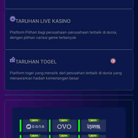
TARUHAN LIVE KASINO
Platform Pilihan bagi perusahaan-perusahaan terbaik di dunia,
dengan pilihan variasi game terbanyak
TARUHAN TOGEL
Platform togel yang menarik dari perusahan terbaik di dunia yang
menawarkan hadiah kemenangan besar