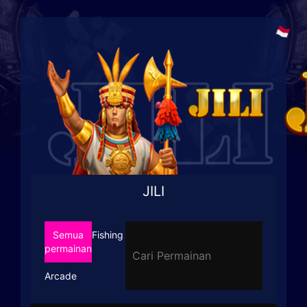
JILI
Semua
Fishing
permainan
Arcade