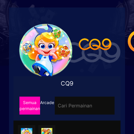
CQ9
Semua
Arcade
permainan