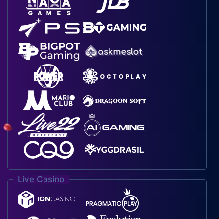
Live Casino