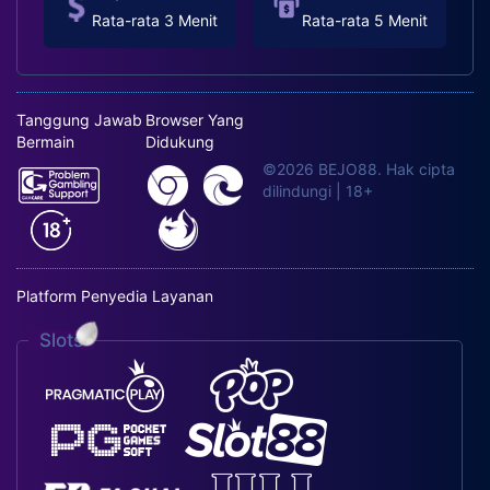
Rata-rata 3 Menit
Rata-rata 5 Menit
Tanggung Jawab
Browser Yang
Bermain
Didukung
©2026 BEJO88. Hak cipta
dilindungi | 18+
Platform Penyedia Layanan
Slots