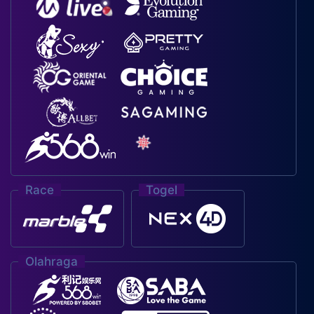
Race
Togel
Olahraga