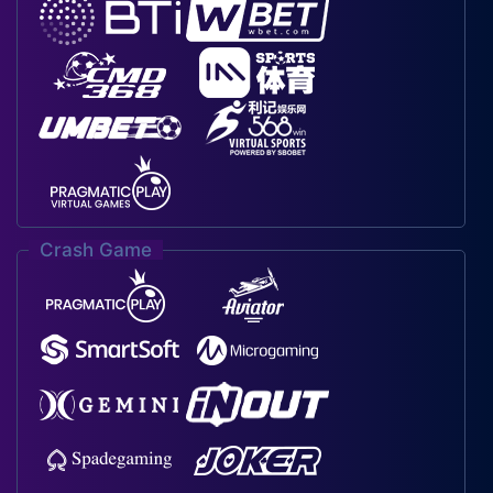
Crash Game