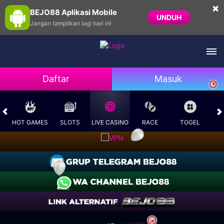
×
BEJO88 Aplikasi Mobile
UNDUH
Jangan tampilkan lagi hari ini
Daftar
Masuk
HOT GAMES
SLOTS
LIVE CASINO
RACE
TOGEL
OL