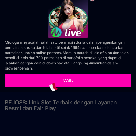
Microgaming adalah salah satu pemimpin dunia dalam pemgembangan
permainan kasino dan telah aktif sejak 1994 saat mereka meluncurkan
permainan kasino online pertama. Mereka berada di Isle of Man dan telah
memiliki lebih dari 700 permainan di portofolio mereka, yang dapat di
jalankan dengan cara di download atau langsung dimainkan dalam
browser pemain.
MAIN
BEJO88: Link Slot Terbaik dengan Layanan
Resmi dan Fair Play