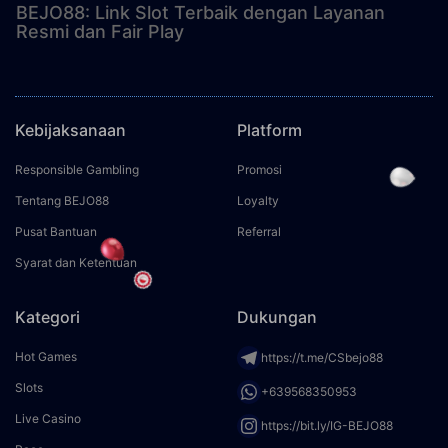
BEJO88: Link Slot Terbaik dengan Layanan
Resmi dan Fair Play
Kebijaksanaan
Platform
Responsible Gambling
Promosi
Tentang BEJO88
Loyalty
Pusat Bantuan
Referral
Syarat dan Ketentuan
Kategori
Dukungan
Hot Games
https://t.me/CSbejo88
Slots
+639568350953
Live Casino
https://bit.ly/IG-BEJO88