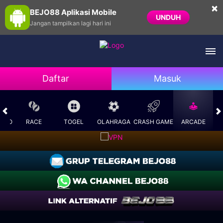
×
BEJO88 Aplikasi Mobile
UNDUH
Jangan tampilkan lagi hari ini
Daftar
Masuk
SINO
RACE
TOGEL
OLAHRAGA
CRASH GAME
ARCADE
E