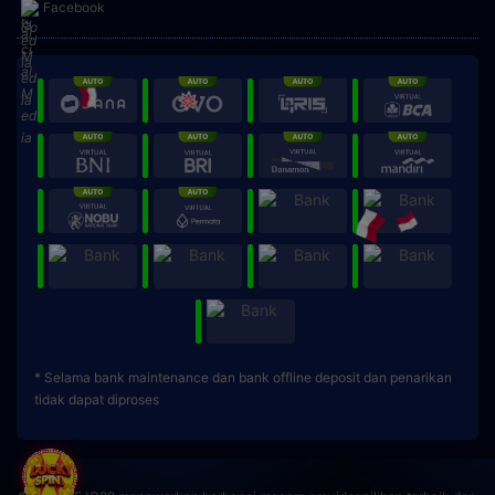
Facebook
* Selama bank maintenance dan bank offline deposit dan penarikan
tidak dapat diproses