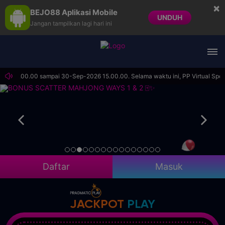
×
BEJO88 Aplikasi Mobile
UNDUH
Jangan tampilkan lagi hari ini
dari 15.00.00 sampai 30-Sep-2026 15.00.00. Selama waktu ini, PP Virtual Spor
Daftar
Masuk
JACKPOT
PLAY